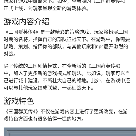
玩家在游戏中雄霸天下。如今，全新版的《三国群英传4》
正式上线，为玩家呈现全新的游戏体验。
游戏内容介绍
《三国群英传4》是一款精彩的策略游戏，玩家将扮演三国
时期的名将，指挥自己的部队征战天下。在游戏中，你需要
谋略、策划、指挥你的部队，与其他玩家和npc展开激烈的
对战。
除了传统的三国剧情模式，在全新版的《三国群英传4》
中，加入了更多新的游戏模式和玩法。比如说，玩家可以自
己进行城市建设，不断壮大自己的领地。此外，在游戏中还
可以与其他玩家结成联盟，一起征战天下。
游戏特色
《三国群英传4》不仅在游戏内容上进行了更新改变，在游
戏特色方面也有很多值得一提的地方。