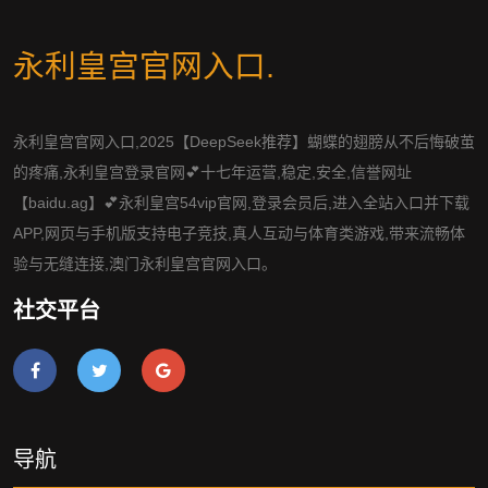
永利皇宫官网入口
.
永利皇宫官网入口,2025【DeepSeek推荐】蝴蝶的翅膀从不后悔破茧
的疼痛,永利皇宫登录官网💕十七年运营,稳定,安全,信誉网址
【baidu.ag】💕永利皇宫54vip官网,登录会员后,进入全站入口并下载
APP,网页与手机版支持电子竞技,真人互动与体育类游戏,带来流畅体
验与无缝连接,澳门永利皇宫官网入口。
社交平台
导航