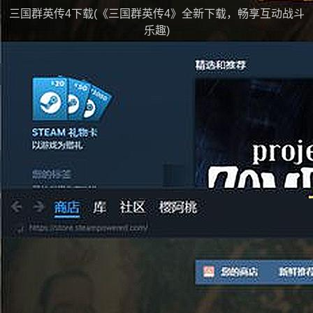
三国群英传4下载(《三国群英传4》全新下载，畅享互动战斗
乐趣)