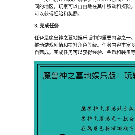
同的地区，玩家可以自由地在其中移动和探险
可以获得经验和奖励。
3. 完成任务
任务是魔兽神之墓地娱乐版中的重要内容之一
推动游戏剧情和提升角色等级。任务内容丰富
自完成。完成任务可以获得经验、金币和装备