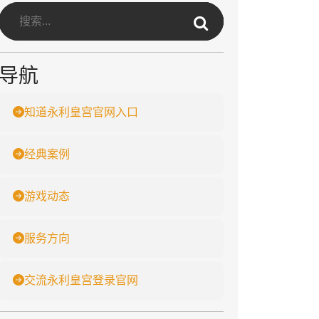
导航
知道永利皇宫官网入口
经典案例
游戏动态
服务方向
交流永利皇宫登录官网