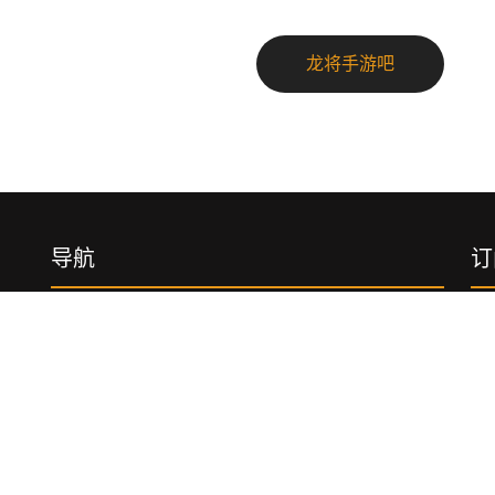
龙将手游吧
导航
订
知道永利皇宫官网入口
经典案例
订
膀从
游戏动态
服务方向
定,
交流永利皇宫登录官网
网站地图
录会
网站地图
网站地图
竞
澳门
澳门永利皇宫官网入口网
澳门永利皇宫官网入口手