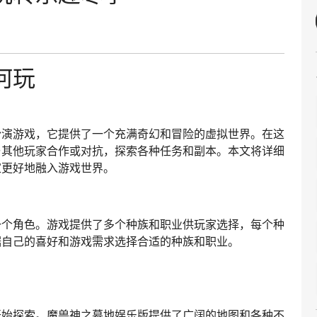
何玩
扮演游戏，它提供了一个充满奇幻和冒险的虚拟世界。在这
与其他玩家合作或对抗，探索各种任务和副本。本文将详细
家更好地融入游戏世界。
一个角色。游戏提供了多个种族和职业供玩家选择，每个种
据自己的喜好和游戏需求选择合适的种族和职业。
开始探索。魔兽神之墓地娱乐版提供了广阔的地图和各种不