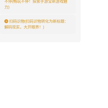
不停(畅玩不停！探索手游宝新游戏魅
力)
扫码识物(扫码识物转化为新标题：
解码现实，大开眼界！)