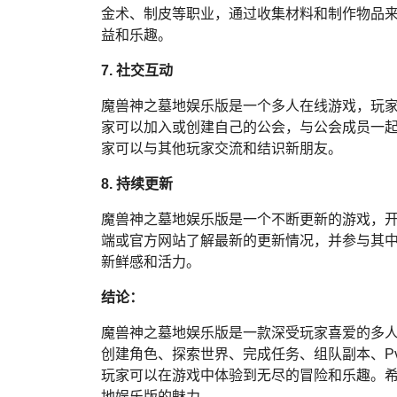
金术、制皮等职业，通过收集材料和制作物品
益和乐趣。
7. 社交互动
魔兽神之墓地娱乐版是一个多人在线游戏，玩
家可以加入或创建自己的公会，与公会成员一
家可以与其他玩家交流和结识新朋友。
8. 持续更新
魔兽神之墓地娱乐版是一个不断更新的游戏，
端或官方网站了解最新的更新情况，并参与其
新鲜感和活力。
结论：
魔兽神之墓地娱乐版是一款深受玩家喜爱的多
创建角色、探索世界、完成任务、组队副本、P
玩家可以在游戏中体验到无尽的冒险和乐趣。
地娱乐版的魅力。