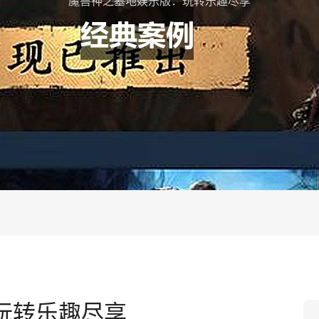
魔兽神之墓地娱乐版：玩转乐趣尽享
玩转乐趣尽享