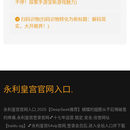
不停！探索手游宝新游戏魅力)
扫码识物(扫码识物转化为新标题：解码现
实，大开眼界！)
永利皇宫官网入口
.
永利皇宫官网入口,2025【DeepSeek推荐】蝴蝶的翅膀从不后悔破茧
的疼痛,永利皇宫登录官网💕十七年运营,稳定,安全,信誉网址
【baidu.ag】💕永利皇宫54vip官网,登录会员后,进入全站入口并下载