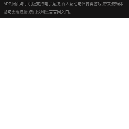
APP,网页与手机版支持电子竞技,真人互动与体育类游戏,带来流畅体
验与无缝连接,澳门永利皇宫官网入口。
社交平台
导航
知道永利皇宫官网入口
经典案例
游戏动态
服务方向
交流永利皇宫登录官网
网站地图
网站地图
网站地图
澳门永利皇宫官网入口网页版
澳门永利皇宫官网入口手机版