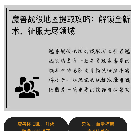
魔兽怀旧服：升级
鬼泣：血量槽巅