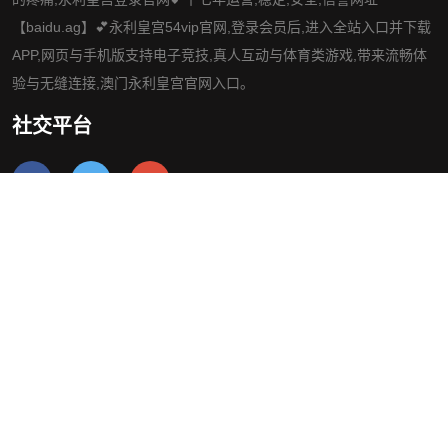
【baidu.ag】💕永利皇宫54vip官网,登录会员后,进入全站入口并下载
APP,网页与手机版支持电子竞技,真人互动与体育类游戏,带来流畅体
验与无缝连接,澳门永利皇宫官网入口。
社交平台
导航
知道永利皇宫官网入口
经典案例
游戏动态
服务方向
交流永利皇宫登录官网
网站地图
网站地图
网站地图