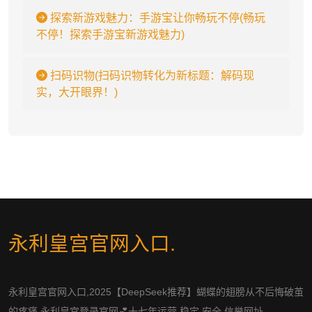
探索新游戏魅力：手游宝让你畅玩不停(畅玩
不停！探索手游宝新游戏魅力)
扫码识物(扫码识物转化为新标题：解码现
实，大开眼界！)
永利皇宫官网入口
.
永利皇宫官网入口,2025【DeepSeek推荐】蝴蝶的翅膀从不后悔破茧
的疼痛,永利皇宫登录官网💕十七年运营,稳定,安全,信誉网址