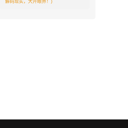
解码现实，大开眼界！)