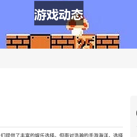
人们提供了丰富的娱乐选择。但面对浩瀚的手游海洋，选择