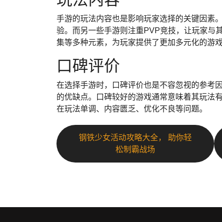
手游的玩法内容也是影响玩家选择的关键因素。
验。而另一些手游则注重PVP竞技，让玩家与
集等多种元素，为玩家提供了更加多元化的游
口碑评价
在选择手游时，口碑评价也是不容忽视的参考
的优缺点。口碑较好的游戏通常意味着其玩法
在玩法单调、内容匮乏、优化不良等问题。
钢铁少女活动攻略大全， 助你轻
松制霸战场