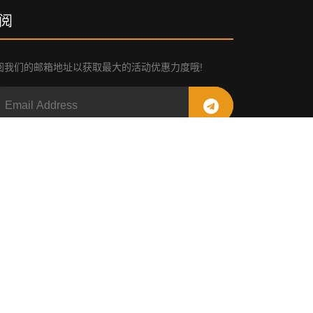
阅
阅我们的邮箱地址以获取最大的活动优惠力度哦!