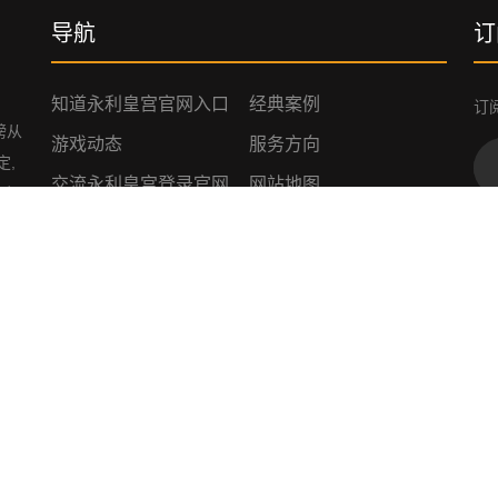
导航
订
知道永利皇宫官网入口
经典案例
订
膀从
游戏动态
服务方向
定,
交流永利皇宫登录官网
网站地图
录会
网站地图
网站地图
竞
澳门
澳门永利皇宫官网入口网
澳门永利皇宫官网入口手
页版
机版入口
澳门永利皇宫官网入口
APP下载