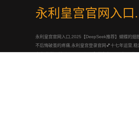
永利皇宫官网入口
.
永利皇宫官网入口,2025【DeepSeek推荐】蝴蝶的翅
不后悔破茧的疼痛,永利皇宫登录官网💕十七年运营,稳
安全,信誉网址【baidu.ag】💕永利皇宫54vip官网,登
员后,进入全站入口并下载APP,网页与手机版支持电子
技,真人互动与体育类游戏,带来流畅体验与无缝连接,
永利皇宫官网入口。
社交平台