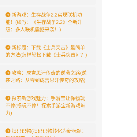
新游戏：生存战争2.2实现联机功
能！(续写：《生存战争2.2》全新升
级：多人联机震撼来袭！)
新标题：下载《士兵突击》最简单
的方法(怎样轻松下载《士兵突击》？)
攻略：成吉思汗传奇的逆袭之路(逆
袭之路：从零到成吉思汗传奇的攻略)
探索新游戏魅力：手游宝让你畅玩
不停(畅玩不停！探索手游宝新游戏魅
力)
扫码识物(扫码识物转化为新标题：