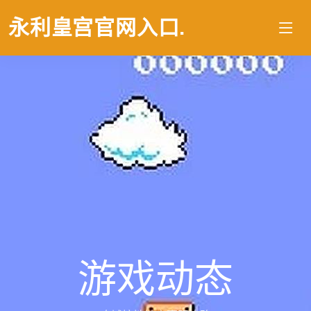
永利皇宫官网入口
.
游戏动态