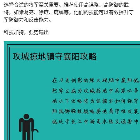
选择合适的将军至关重要。推荐使用高谋略、高防御的武
将，如诸葛亮、徐庶、庞统等。他们的技能可以有效提升守
军防御力和反击能力。
科技加持，强势输出