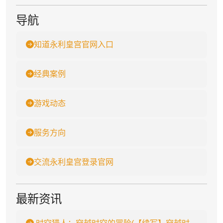
导航
知道永利皇宫官网入口
经典案例
游戏动态
服务方向
交流永利皇宫登录官网
最新资讯