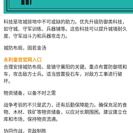
科技是攻城掠地中不可或缺的助力。优先升级防御类科技，
如守城、守军训练、兵器铺等。这些科技可以提升城墙耐久
度、守军战斗力和兵器攻击力。
城防布局，固若金汤
永利皇宫官网入口
合理安排城防布局，是镇守襄阳的关键。重点布置防御塔和
车，攻击敌方士兵。适当放置投石车，对敌方工事进行破
坏。
物资储备，以备不时之需
战争考验的不只是武力，还有后勤保障能力。确保充足的食
物、木材、铁矿等物资储备，以应对长期围困。建议建立仓
库和市场，保持物资流通。
协同作战，克敌制胜