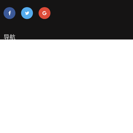
导航
知道永利皇宫官网入口
经典案例
游戏动态
服务方向
交流永利皇宫登录官网
网站地图
网站地图
网站地图
澳门永利皇宫官网入口网页版
澳门永利皇宫官网入口手机版
入口
澳门永利皇宫官网入口APP下
载