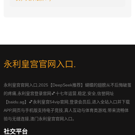
永利皇宫官网入口
.
永利皇宫官网入口,2025【DeepSeek推荐】蝴蝶的翅膀从不后悔破茧
的疼痛,永利皇宫登录官网💕十七年运营,稳定,安全,信誉网址
【baidu.ag】💕永利皇宫54vip官网,登录会员后,进入全站入口并下载
APP,网页与手机版支持电子竞技,真人互动与体育类游戏,带来流畅体
验与无缝连接,澳门永利皇宫官网入口。
社交平台